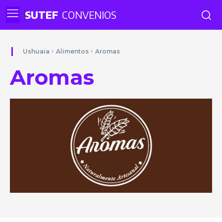
SUTEF
CONVENIOS
Ushuaia
Alimentos
Aromas
Aromas