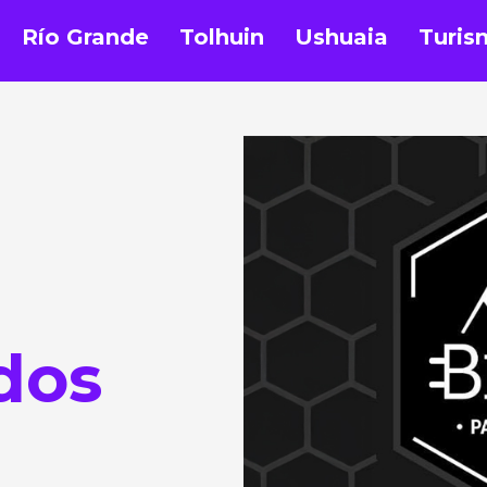
Río Grande
Tolhuin
Ushuaia
Turis
dos