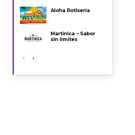
Aloha Rotisería
Martinica – Sabor
sin límites