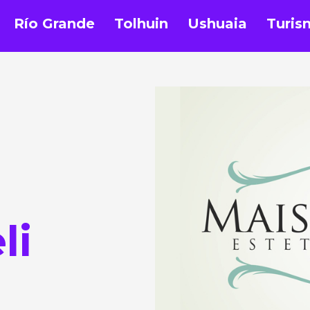
Río Grande
Tolhuin
Ushuaia
Turis
li