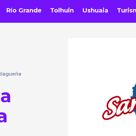
Río Grande
Tolhuin
Ushuaia
Turis
tiagueña
La
a