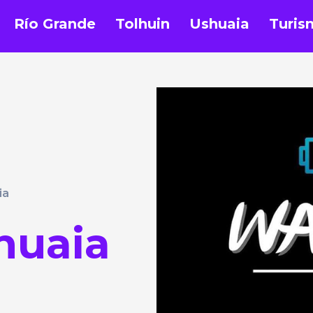
Río Grande
Tolhuin
Ushuaia
Turis
ia
huaia